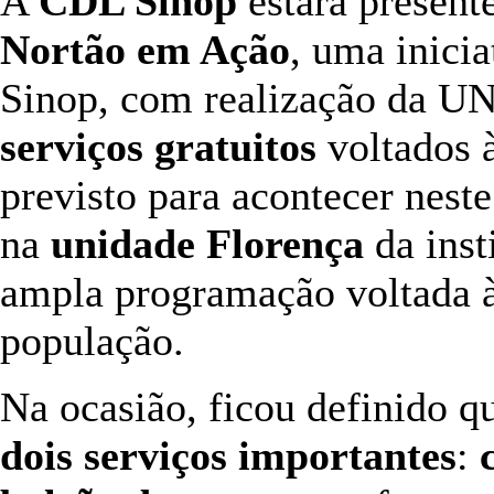
A
CDL Sinop
estará present
Nortão em Ação
, uma inici
Sinop, com realização da U
serviços gratuitos
voltados 
previsto para acontecer nest
na
unidade Florença
da inst
ampla programação voltada à
população.
Na ocasião, ficou definido 
dois serviços importantes
: