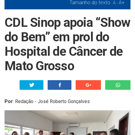
Tamanho do texto
A+
A -
CDL Sinop apoia “Show
do Bem” em prol do
Hospital de Câncer de
Mato Grosso
Por
:
Redação - José Roberto Gonçalves