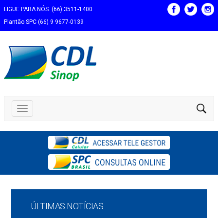
LIGUE PARA NÓS: (66) 3511-1400
Plantão SPC (66) 9 9677-0139
ÚLTIMAS NOTÍCIAS