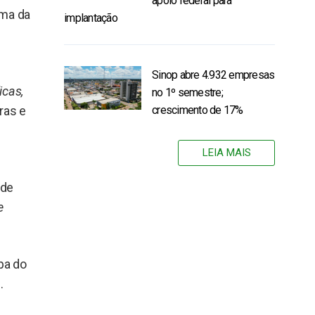
apoio federal para
ima da
implantação
Sinop abre 4.932 empresas
icas,
no 1º semestre;
ras e
crescimento de 17%
LEIA MAIS
 de
e
opa do
.