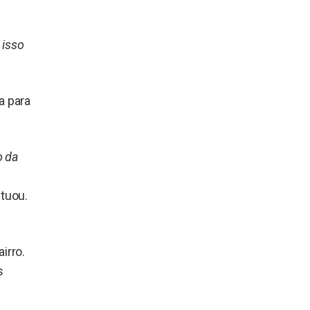
 isso
a para
.
o da
ntuou.
irro.
s