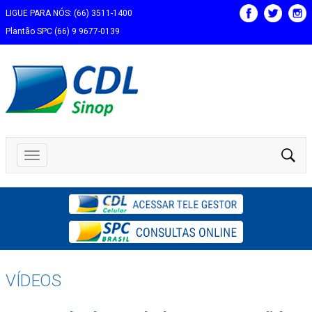
LIGUE PARA NÓS: (66) 3511-1400
Plantão SPC (66) 9 9677-0139
VÍDEOS