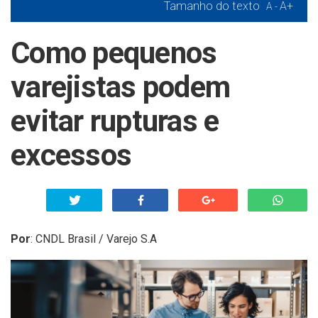
Tamanho do texto
A+
A -
Como pequenos
varejistas podem
evitar rupturas e
excessos
Por
:
CNDL Brasil / Varejo S.A